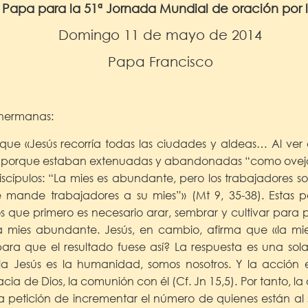
 Papa para la 51ª Jornada Mundial de oración por 
Domingo 11 de mayo de 2014
Papa Francisco
 hermanas:
a que «Jesús recorría todas las ciudades y aldeas… Al ve
 porque estaban extenuadas y abandonadas “como ovejas
iscípulos: “La mies es abundante, pero los trabajadores s
 mande trabajadores a su mies”» (Mt 9, 35-38). Estas p
que primero es necesario arar, sembrar y cultivar para 
 mies abundante. Jesús, en cambio, afirma que «la mi
ra que el resultado fuese así? La respuesta es una sola
 Jesús es la humanidad, somos nosotros. Y la acción 
acia de Dios, la comunión con él (Cf. Jn 15,5). Por tanto, l
a la petición de incrementar el número de quienes están al 