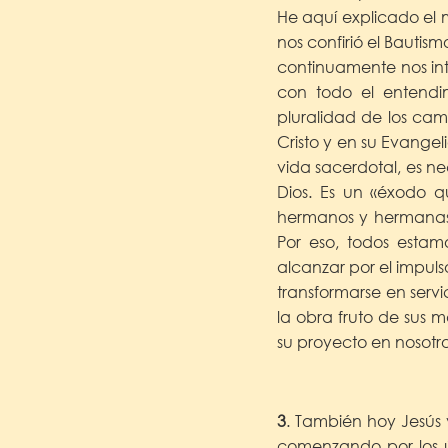
He aquí explicado el 
nos confirió el Bautism
continuamente nos in
con todo el entendim
pluralidad de los cam
Cristo y en su Evangel
vida sacerdotal, es n
Dios. Es un «éxodo 
hermanos y hermanas» 
Por eso, todos estam
alcanzar por el impuls
transformarse en serv
la obra fruto de sus
su proyecto en nosotro
3
. También hoy Jesús 
comenzando por los ú