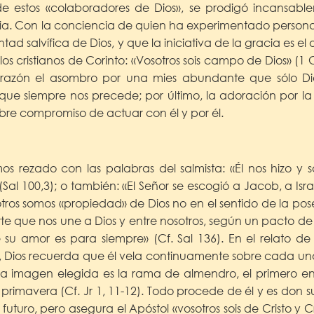
e estos «colaboradores de Dios», se prodigó incansabl
esia. Con la conciencia de quien ha experimentado perso
ntad salvífica de Dios, y que la iniciativa de la gracia es e
los cristianos de Corinto: «Vosotros sois campo de Dios» (1 
orazón el asombro por una mies abundante que sólo Di
que siempre nos precede; por último, la adoración por l
ibre compromiso de actuar con él y por él.
s rezado con las palabras del salmista: «Él nos hizo y 
Sal 100,3); o también: «El Señor se escogió a Jacob, a Isra
sotros somos «propiedad» de Dios no en el sentido de la po
erte que nos une a Dios y entre nosotros, según un pacto 
su amor es para siempre» (Cf. Sal 136). En el relato de
o, Dios recuerda que él vela continuamente sobre cada u
La imagen elegida es la rama de almendro, el primero en
primavera (Cf. Jr 1, 11-12). Todo procede de él y es don su
 futuro, pero asegura el Apóstol «vosotros sois de Cristo y C