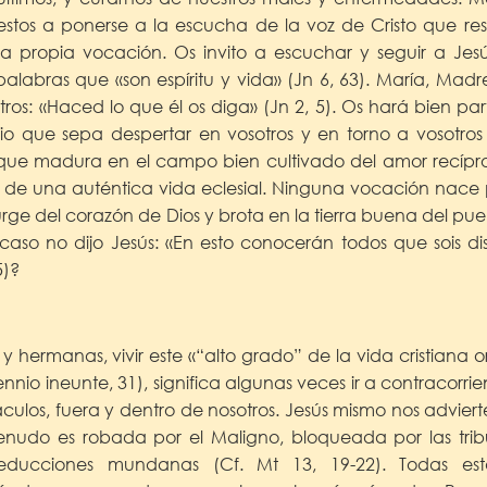
stos a ponerse a la escucha de la voz de Cristo que res
a propia vocación. Os invito a escuchar y seguir a Jesú
palabras que «son espíritu y vida» (Jn 6, 63). María, Madr
tros: «Haced lo que él os diga» (Jn 2, 5). Os hará bien pa
o que sepa despertar en vosotros y en torno a vosotros 
 que madura en el campo bien cultivado del amor recípro
 de una auténtica vida eclesial. Ninguna vocación nace po
ge del corazón de Dios y brota en la tierra buena del puebl
caso no dijo Jesús: «En esto conocerán todos que sois dis
5)?
 hermanas, vivir este «“alto grado” de la vida cristiana o
lennio ineunte, 31), significa algunas veces ir a contracor
culos, fuera y dentro de nosotros. Jesús mismo nos adviert
nudo es robada por el Maligno, bloqueada por las tri
ducciones mundanas (Cf. Mt 13, 19-22). Todas esta