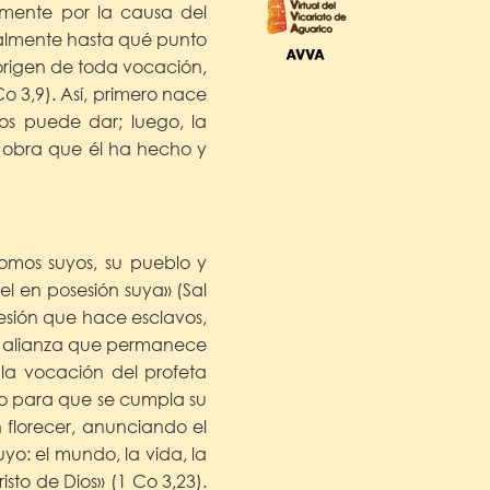
emente por la causa del
nalmente hasta qué punto
l origen de toda vocación,
Co 3,9). Así, primero nace
os puede dar; luego, la
a obra que él ha hecho y
somos suyos, su pueblo y
el en posesión suya» (Sal
sesión que hace esclavos,
de alianza que permanece
 la vocación del profeta
no para que se cumpla su
 florecer, anunciando el
yo: el mundo, la vida, la
risto de Dios» (1 Co 3,23).