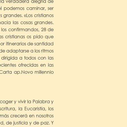
la verdadera alegría de
 él podemos caminar, ser
s grandes. «Los cristianos
acia las cosas grandes.
 los confirmandos, 28 de
as cristianas os pido que
r itinerarios de santidad
de adaptarse a los ritmos
dirigida a todos con las
ientes ofrecidas en las
 Carta ap.Novo millennio
ger y vivir la Palabra y
tura, la Eucaristía, los
o más crecerá en nosotros
d, de justicia y de paz. Y