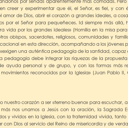
gándonos por sendas aparentemente más cómodas. Pero 
 en creer y experimentar que él, el Señor, es fiel, y con
del amor de Dios, abrir el corazón a grandes ideales, a cosa
os por el Señor para pequeñeces. Id siempre más allá, h
a vida por los grandes ideales» (Homilía en la misa para
tros obispos, sacerdotes, religiosos, comunidades y famili
vocacional en esta dirección, acompañando a los jóvenes po
s, «exigen una auténtica pedagogía de la santidad, capaz 
a pedagogía debe integrar las riquezas de la propuesta 
 de ayuda personal y de grupo, y con las formas más rec
 movimientos reconocidos por la Iglesia» (Juan Pablo II,
 nuestro corazón a ser «terreno bueno» para escuchar, aco
 más nos unamos a Jesús con la oración, la Sagrada Escri
s y vividos en la Iglesia, con la fraternidad vivida, tant
r con Dios al servicio del Reino de misericordia y de verda