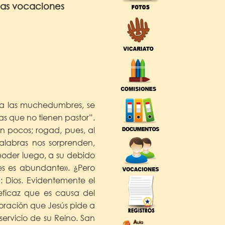
las vocaciones
r a las muchedumbres, se
 que no tienen pastor”.
on pocos; rogad, pues, al
alabras nos sorprenden,
poder luego, a su debido
es es abundante». ¿Pero
: Dios. Evidentemente el
eficaz que es causa del
a oración que Jesús pide a
servicio de su Reino. San