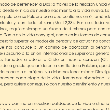
modo de pertenecer a Dios: a través de la relación única 
o desde el inicio de nuestro nacimiento a la vida nueva. Es C
terpela con su Palabra para que confiemos en él, amándo
iento y con todo el ser» (Mc 12,33). Por eso, toda v
inos, requiere siempre un éxodo de sí mismos para centrar
io. Tanto en la vida conyugal, como en las formas de consa
ecesario superar los modos de pensar y de actuar no conc
que nos conduce a un camino de adoración al Señor y 
(Discurso a la Unión internacional de superioras genera
os llamados a adorar a Cristo en nuestro corazón (Cf. 
o de la gracia que anida en la semilla de la Palabra, que 
icio concreto al prójimo. No debemos tener miedo: Dios si
 manos en cada etapa de la vida. Jamás nos abandona. Le
s, pero quiere conseguirlo con nuestro asentimiento y nue
vive y camina en nuestras realidades de la vida ordinaria
ltimos, y curarnos de nuestros males y enfermedades. Me