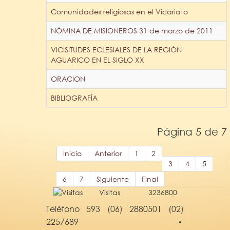
Comunidades religiosas en el Vicariato
NÓMINA DE MISIONEROS 31 de marzo de 2011
VICISITUDES ECLESIALES DE LA REGIÓN
AGUARICO EN EL SIGLO XX
ORACION
BIBLIOGRAFÍA
Página 5 de 7
Inicio
Anterior
1
2
3
4
5
6
7
Siguiente
Final
Visitas
3236800
Teléfono 593 (06) 2880501 (02)
2257689
•