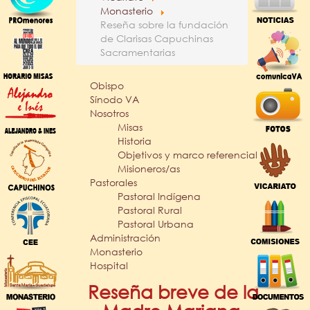
Monasterio
Reseña sobre la fundación
de Clarisas Capuchinas
Sacramentarias
Obispo
Sínodo VA
Nosotros
Misas
Historia
Objetivos y marco referencial
Misioneros/as
Pastorales
Pastoral Indígena
Pastoral Rural
Pastoral Urbana
Administración
Monasterio
Hospital
Reseña breve de la