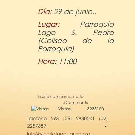
Día
: 29 de junio..
Lugar
: Parroquia
Lago S. Pedro
(Coliseo de la
Parroquia)
Hora
: 11:00
Escribir un comentario
JComments
Visitas
3235100
Teléfono 593 (06) 2880501 (02)
2257689
•
info@vicariatoaguarico.org