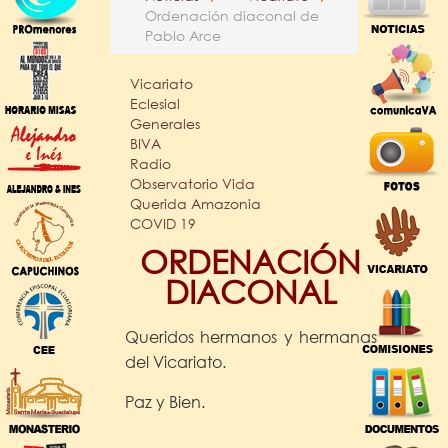
Ordenación diaconal de
Pablo Arce
Vicariato
Eclesial
Generales
BIVA
Radio
Observatorio Vida
Querida Amazonia
COVID 19
ORDENACIÓN
DIACONAL
Queridos hermanos y hermanas
del Vicariato.
Paz y Bien.