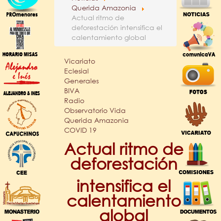
Querida Amazonia
Actual ritmo de
deforestación intensifica el
calentamiento global
Vicariato
Eclesial
Generales
BIVA
Radio
Observatorio Vida
Querida Amazonia
COVID 19
Actual ritmo de
deforestación
intensifica el
calentamiento
global