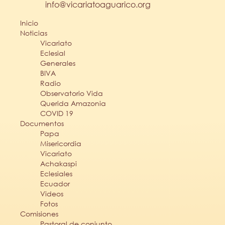
info@vicariatoaguarico.org
Inicio
Noticias
Vicariato
Eclesial
Generales
BIVA
Radio
Observatorio Vida
Querida Amazonia
COVID 19
Documentos
Papa
Misericordia
Vicariato
Achakaspi
Eclesiales
Ecuador
Videos
Fotos
Comisiones
Pastoral de conjunto