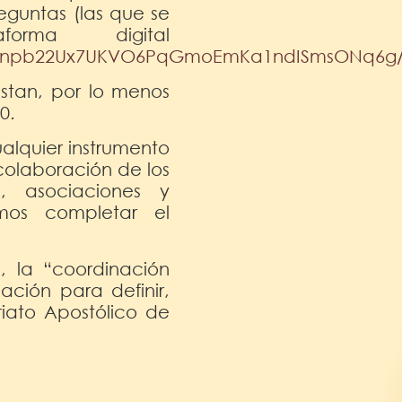
guntas (las que se
rma digital
YxqNnpb22Ux7UKVO6PqGmoEmKa1ndISmsONq6g/
istan, por lo menos
0.
ualquier instrumento
colaboración de los
s, asociaciones y
mos completar el
la “coordinación
ación para definir,
riato Apostólico de