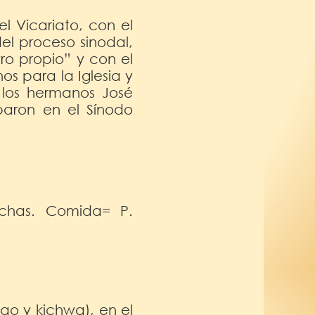
l Vicariato, con el
del proceso sinodal,
tro propio” y con el
s para la Iglesia y
 los hermanos José
iparon en el Sínodo
Sachas. Comida= P.
ao y kichwa), en el