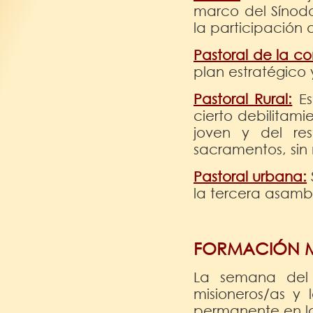
marco del Sínodo
la participación 
Pastoral de la c
plan estratégico
Pastoral Rural:
Es
cierto debilitam
joven y del re
sacramentos, sin
Pastoral urbana:
la tercera asamb
FORMACIÓN M
La semana del 
misioneros/as y
permanente en la