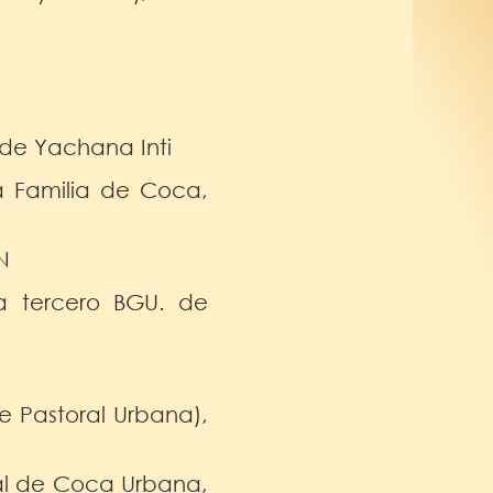
de Yachana Inti
da Familia de Coca,
N
a tercero BGU. de
 Pastoral Urbana),
ral de Coca Urbana,