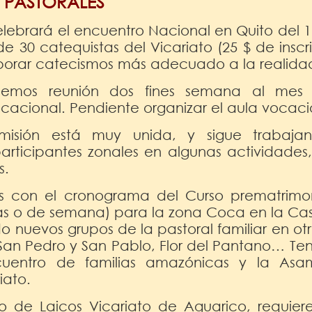
 PASTORALES
lebrará el encuentro Nacional en Quito del 
de 30 catequistas del Vicariato (25 $ de insc
borar catecismos más adecuado a la realida
emos reunión dos fines semana al mes
ocacional. Pendiente organizar el aula vocac
sión está muy unida, y sigue trabajan
articipantes zonales en algunas actividades
s.
s con el cronograma del Curso prematrimon
vas o de semana) para la zona Coca en la Ca
 nuevos grupos de la pastoral familiar en otro
, San Pedro y San Pablo, Flor del Pantano… Te
cuentro de familias amazónicas y la Asa
iato.
o de Laicos Vicariato de Aguarico, requiere