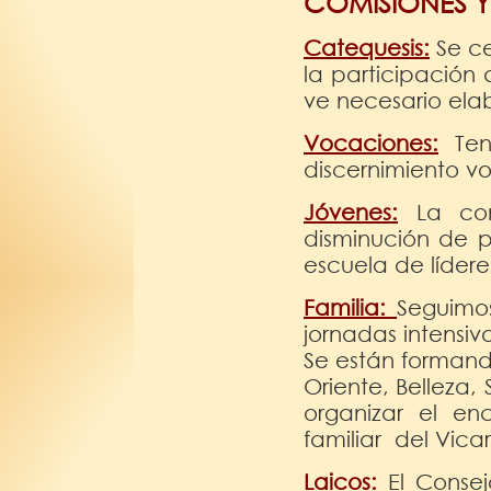
COMISIONES Y
Catequesis:
Se ce
la participación 
ve necesario ela
Vocaciones:
Ten
discernimiento v
Jóvenes:
La comi
disminución de p
escuela de lídere
Familia:
Seguimo
jornadas intensi
Se están formando
Oriente, Belleza
organizar el en
familiar del Vicar
Laicos:
El Consej