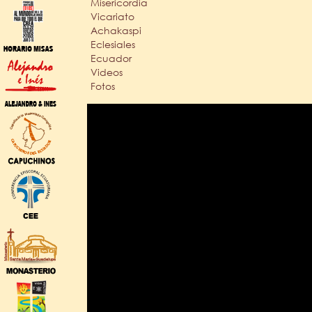
Misericordia
Vicariato
Achakaspi
Eclesiales
Ecuador
Videos
Fotos