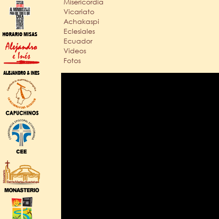
Misericordia
Vicariato
Achakaspi
Eclesiales
Ecuador
Videos
Fotos