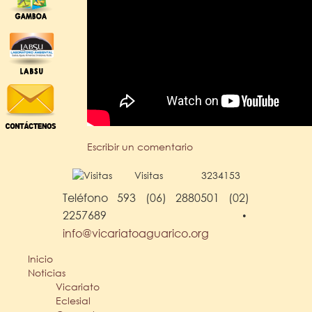
Escribir un comentario
Visitas
3234153
Teléfono 593 (06) 2880501 (02)
2257689
•
info@vicariatoaguarico.org
Inicio
Noticias
Vicariato
Eclesial