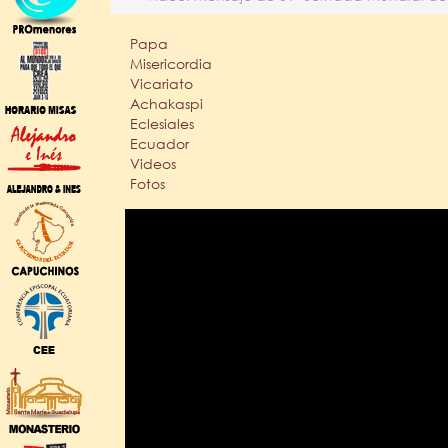
Papa
Misericordia
Vicariato
Achakaspi
Eclesiales
Ecuador
Videos
Fotos