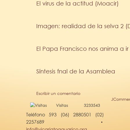
El virus de la actitud (Moacir)
Imagen: realidad de la selva 2 (
El Papa Francisco nos anima a ir a
Síntesis fnal de la Asamblea
Escribir un comentario
JCommen
Visitas
3233543
Teléfono 593 (06) 2880501 (02)
2257689
•
info@vicariatoaguarico.org