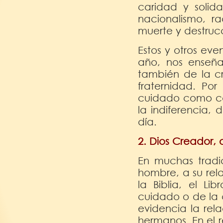
caridad y solid
nacionalismo, ra
muerte y destruc
Estos y otros ev
año, nos enseña
también de la c
fraternidad. Po
cuidado como cam
la indiferencia,
día.
2. Dios Creador,
En muchas tradic
hombre, a su rel
la Biblia, el Li
cuidado o de la 
evidencia la rel
hermanos. En el r