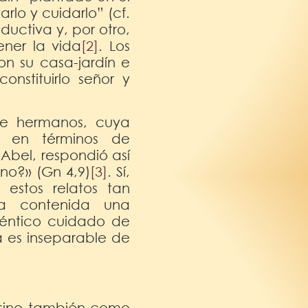
rlo y cuidarlo” (cf.
oductiva y, por otro,
ner la vida
[2]
. Los
on su casa-jardín e
nstituirlo señor y
de hermanos, cuya
n en términos de
Abel, respondió así
no?» (Gn 4,9)
[3]
. Sí,
estos relatos tan
ba contenida una
téntico cuidado de
a es inseparable de
 sino también como