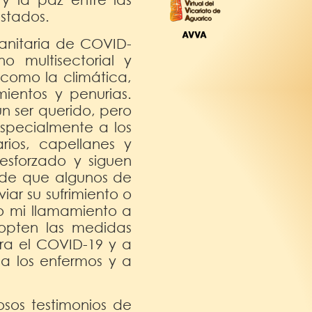
Estados.
 sanitaria de COVID-
 multisectorial y
 como la climática,
mientos y penurias.
un ser querido, pero
specialmente a los
arios, capellanes y
esforzado y siguen
o de que algunos de
iar su sufrimiento o
vo mi llamamiento a
dopten las medidas
ra el COVID-19 y a
 a los enfermos y a
sos testimonios de