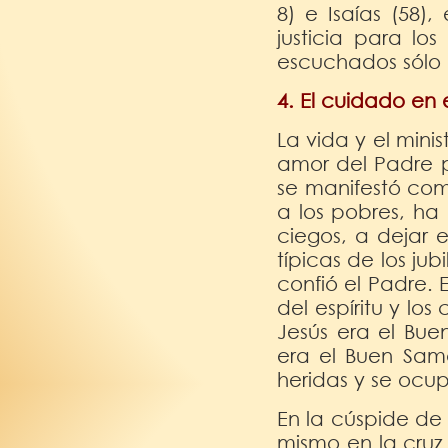
8) e Isaías (58)
justicia para lo
escuchados sólo p
4. El cuidado en e
La vida y el mini
amor del Padre p
se manifestó com
a los pobres, ha 
ciegos, a dejar e
típicas de los ju
confió el Padre.
del espíritu y l
Jesús era el Buen
era el Buen Sam
heridas y se ocup
En la cúspide de 
mismo en la cruz