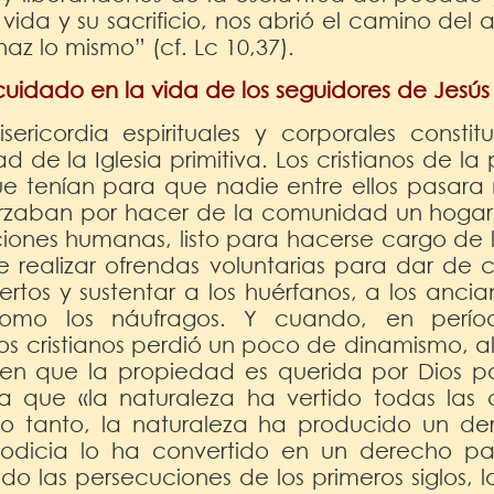
vida y su sacrificio, nos abrió el camino del
az lo mismo” (cf. Lc 10,37).
 cuidado en la vida de los seguidores de Jesús
ericordia espirituales y corporales consti
ad de la Iglesia primitiva. Los cristianos de l
e tenían para que nadie entre ellos pasara
forzaban por hacer de la comunidad un hoga
ciones humanas, listo para hacerse cargo de lo
e realizar ofrendas voluntarias para dar de 
ertos y sustentar a los huérfanos, a los ancia
omo los náufragos. Y cuando, en período
os cristianos perdió un poco de dinamismo, a
ron en que la propiedad es querida por Dios 
a que «la naturaleza ha vertido todas las 
r lo tanto, la naturaleza ha producido un 
codicia lo ha convertido en un derecho p
o las persecuciones de los primeros siglos, l