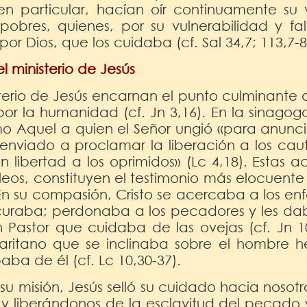
, en particular, hacían oír continuamente su
s pobres, quienes, por su vulnerabilidad y f
or Dios, que los cuidaba (cf. Sal 34,7; 113,7-8
l ministerio de Jesús
sterio de Jesús encarnan el punto culminante 
or la humanidad (cf. Jn 3,16). En la sinagog
o Aquel a quien el Señor ungió «para anunci
enviado a proclamar la liberación a los cauti
n libertad a los oprimidos» (Lc 4,18). Estas 
bileos, constituyen el testimonio más elocuente
 En su compasión, Cristo se acercaba a los en
os curaba; perdonaba a los pecadores y les d
 Pastor que cuidaba de las ovejas (cf. Jn 10,
aritano que se inclinaba sobre el hombre h
aba de él (cf. Lc 10,30-37).
su misión, Jesús selló su cuidado hacia nosotr
 y liberándonos de la esclavitud del pecado y