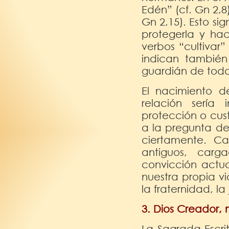
Edén” (cf. Gn 2,8
Gn 2,15). Esto sig
protegerla y ha
verbos “cultivar
indican también 
guardián de toda
El nacimiento d
relación sería
protección o cus
a la pregunta de
ciertamente. Ca
antiguos, car
convicción actu
nuestra propia v
la fraternidad, la
3. Dios Creador,
La Sagrada Escri