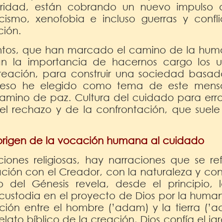
aridad, están cobrando un nuevo impulso 
cismo, xenofobia e incluso guerras y confl
ción.
entos, que han marcado el camino de la hum
n la importancia de hacernos cargo los u
reación, para construir una sociedad basad
r eso he elegido como tema de este mensa
ino de paz. Cultura del cuidado para errad
 del rechazo y de la confrontación, que suel
 origen de la vocación humana al cuidado
iones religiosas, hay narraciones que se ref
ación con el Creador, con la naturaleza y con
bro del Génesis revela, desde el principio,
custodia en el proyecto de Dios por la hum
ación entre el hombre (’adam) y la tierra (’a
elato bíblico de la creación, Dios confía el ja