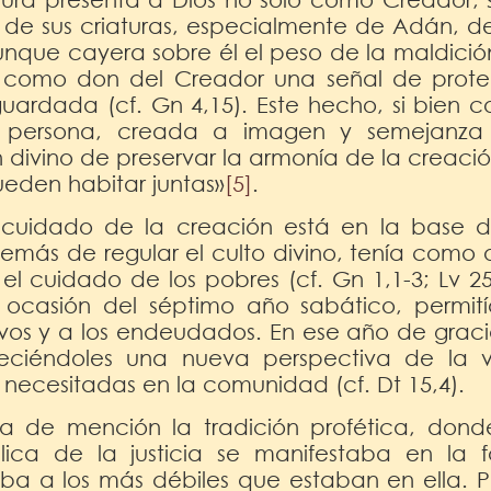
de sus criaturas, especialmente de Adán, de 
unque cayera sobre él el peso de la maldició
ó como don del Creador una señal de prot
guardada (cf. Gn 4,15). Este hecho, si bien c
la persona, creada a imagen y semejanza
n divino de preservar la armonía de la creaci
ueden habitar juntas»
[5]
.
cuidado de la creación está en la base de 
más de regular el culto divino, tenía como o
 el cuidado de los pobres (cf. Gn 1,1-3; Lv 2
n ocasión del séptimo año sabático, permit
lavos y a los endeudados. En ese año de graci
reciéndoles una nueva perspectiva de la 
 necesitadas en la comunidad (cf. Dt 15,4).
a de mención la tradición profética, don
lica de la justicia se manifestaba en la
a a los más débiles que estaban en ella. P