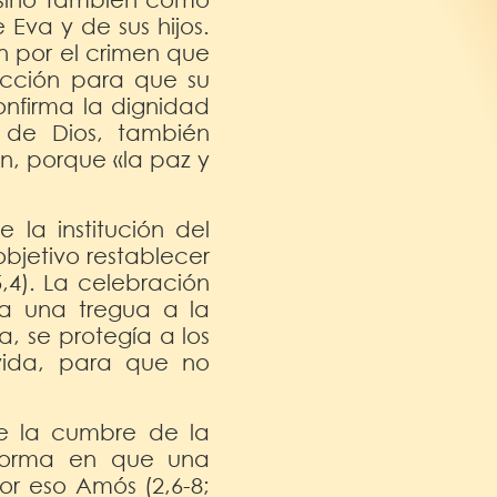
Eva y de sus hijos.
n por el crimen que
ección para que su
onfirma la dignidad
 de Dios, también
ón, porque «la paz y
la institución del
bjetivo restablecer
5,4). La celebración
ía una tregua a la
a, se protegía a los
vida, para que no
de la cumbre de la
 forma en que una
or eso Amós (2,6-8;