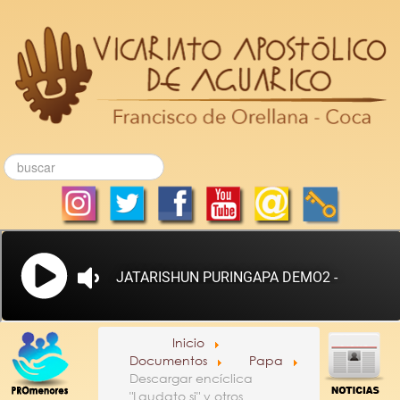
Inicio
Documentos
Papa
Descargar encíclica
"Laudato si" y otros