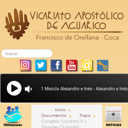
Inicio
Documentos
Papa
Congreso "Laudato Sí y
Grandes Ciudades"