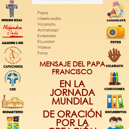
Papa
Misericordia
Vicariato
Achakaspi
Eclesiales
Ecuador
Videos
Fotos
MENSAJE DEL PAPA
FRANCISCO
EN LA
JORNADA
MUNDIAL
DE ORACIÓN
POR LA