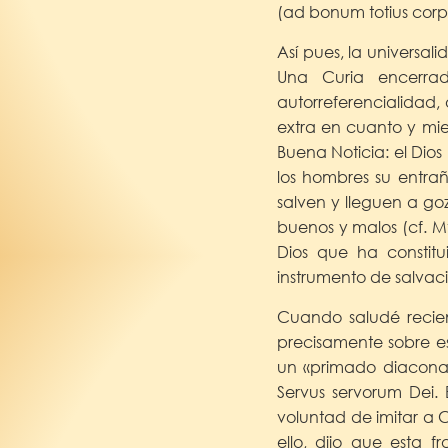
(ad bonum totius corpo
Así pues, la universali
Una Curia encerrad
autorreferencialidad,
extra en cuanto y mien
Buena Noticia: el Dio
los hombres su entrañ
salven y lleguen a goz
buenos y malos (cf. Mt 
Dios que ha constit
instrumento de salvaci
Cuando saludé recient
precisamente sobre esta
un «primado diacona
Servus servorum Dei. 
voluntad de imitar a C
ello, dijo que esta 