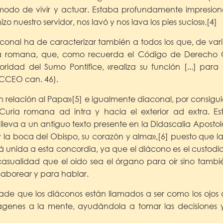
modo de vivir y actuar. Estaba profundamente impresio
izo nuestro servidor, nos lavó y nos lava los pies sucios».[4]
conal ha de caracterizar también a todos los que, de var
ia romana, que, como recuerda el Código de Derecho
idad del Sumo Pontífice, «realiza su función [...] para e
. CCEO can. 46).
 relación al Papa»[5] e igualmente diaconal, por consiguie
 Curia romana ad intra y hacia el exterior ad extra. E
me lleva a un antiguo texto presente en la Didascalia Apost
y la boca del Obispo, su corazón y alma»,[6] puesto que l
tá unida a esta concordia, ya que el diácono es el custodio d
casualidad que el oído sea el órgano para oír sino también
aborear y para hablar.
ade que los diáconos están llamados a ser como los ojos d
mágenes a la mente, ayudándola a tomar las decisiones y 