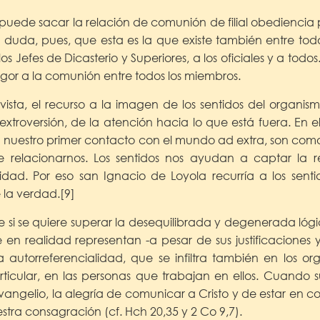
puede sacar la relación de comunión de filial obediencia p
 duda, pues, que esta es la que existe también entre todo
s Jefes de Dicasterio y Superiores, a los oficiales y a tod
igor a la comunión entre todos los miembros.
vista, el recurso a la imagen de los sentidos del organ
a extroversión, de la atención hacia lo que está fuera. E
on nuestro primer contacto con el mundo ad extra, son com
de relacionarnos. Los sentidos nos ayudan a captar la 
idad. Por eso san Ignacio de Loyola recurría a los sent
e la verdad.[9]
 si se quiere superar la desequilibrada y degenerada lógica
n realidad representan -a pesar de sus justificaciones 
 autorreferencialidad, que se infiltra también en los org
rticular, en las personas que trabajan en ellos. Cuando 
Evangelio, la alegría de comunicar a Cristo y de estar en c
tra consagración (cf. Hch 20,35 y 2 Co 9,7).