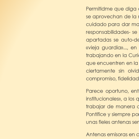
Permitidme que diga do
se aprovechan de la m
cuidado para dar may
responsabilidades- s
apartadas se auto-de
«vieja guardia»..., 
trabajando en la Curi
que encuentren en la 
ciertamente sin olv
compromiso, fidelida
Parece oportuno, ent
institucionales», a l
trabajar de manera c
Pontífice y siempre por
unas fieles antenas sen
Antenas emisoras en cu