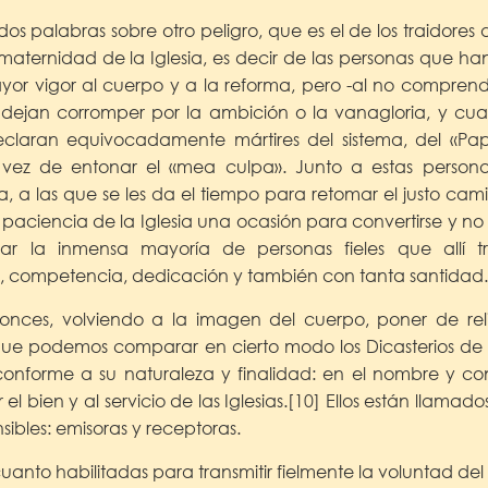
s palabras sobre otro peligro, que es el de los traidores 
aternidad de la Iglesia, es decir de las personas que ha
or vigor al cuerpo y a la reforma, pero -al no comprend
e dejan corromper por la ambición o la vanagloria, y c
claran equivocadamente mártires del sistema, del «Pa
en vez de entonar el «mea culpa». Junto a estas person
a, a las que se les da el tiempo para retomar el justo ca
paciencia de la Iglesia una ocasión para convertirse y no
idar la inmensa mayoría de personas fieles que allí 
d, competencia, dedicación y también con tanta santidad.
onces, volviendo a la imagen del cuerpo, poner de reli
os que podemos comparar en cierto modo los Dicasterios d
onforme a su naturaleza y finalidad: en el nombre y co
 el bien y al servicio de las Iglesias.[10] Ellos están llamad
sibles: emisoras y receptoras.
anto habilitadas para transmitir fielmente la voluntad del 