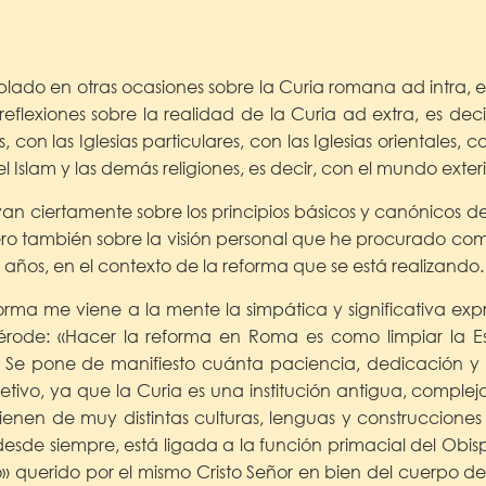
ado en otras ocasiones sobre la Curia romana ad intra, e
eflexiones sobre la realidad de la Curia ad extra, es decir
 con las Iglesias particulares, con las Iglesias orientales,
 Islam y las demás religiones, es decir, con el mundo exteri
yan ciertamente sobre los principios básicos y canónicos de
pero también sobre la visión personal que he procurado comp
s años, en el contexto de la reforma que se está realizando.
orma me viene a la mente la simpática y significativa exp
érode: «Hacer la reforma en Roma es como limpiar la E
1] Se pone de manifiesto cuánta paciencia, dedicación y
etivo, ya que la Curia es una institución antigua, comple
enen de muy distintas culturas, lenguas y construccione
desde siempre, está ligada a la función primacial del Obis
cro» querido por el mismo Cristo Señor en bien del cuerpo de