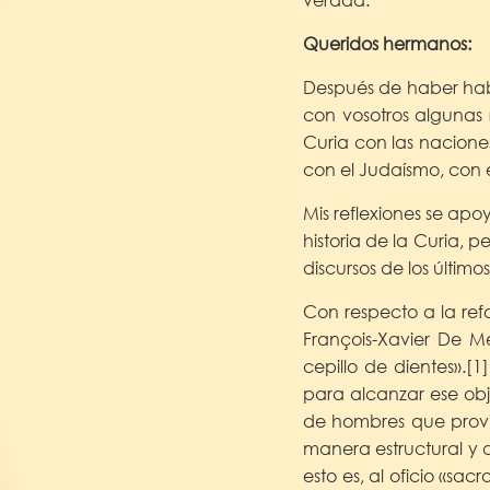
Queridos hermanos:
Después de haber habl
con vosotros algunas r
Curia con las naciones,
con el Judaísmo, con el
Mis reflexiones se apo
historia de la Curia, 
discursos de los último
Con respecto a la ref
François-Xavier De M
cepillo de dientes».[
para alcanzar ese obj
de hombres que provi
manera estructural y 
esto es, al oficio «sa