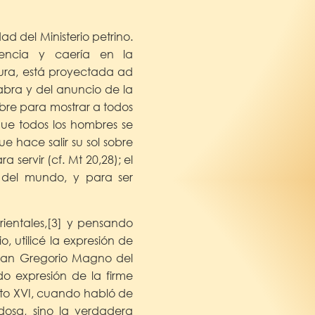
ad del Ministerio petrino.
tencia y caería en la
tura, está proyectada ad
alabra y del anuncio de la
bre para mostrar a todos
que todos los hombres se
ue hace salir su sol sobre
 servir (cf. Mt 20,28); el
 del mundo, y para ser
rientales,[3] y pensando
io, utilicé la expresión de
san Gregorio Magno del
odo expresión de la firme
icto XVI, cuando habló de
dosa, sino la verdadera