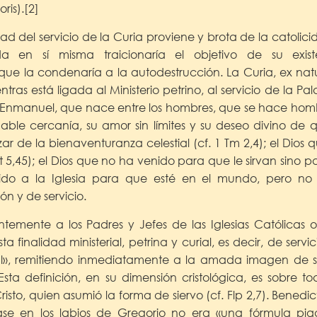
ris).[2]
dad del servicio de la Curia proviene y brota de la catolicid
a en sí misma traicionaría el objetivo de su exis
 que la condenaría a la autodestrucción. La Curia, ex na
tras está ligada al Ministerio petrino, al servicio de la P
s Enmanuel, que nace entre los hombres, que se hace hom
able cercanía, su amor sin límites y su deseo divino de 
ar de la bienaventuranza celestial (cf. 1 Tm 2,4); el Dios q
5,45); el Dios que no ha venido para que le sirvan sino para
uido a la Iglesia para que esté en el mundo, pero no
ón y de servicio.
emente a los Padres y Jefes de las Iglesias Católicas o
 finalidad ministerial, petrina y curial, es decir, de servic
l», remitiendo inmediatamente a la amada imagen de 
Esta definición, en su dimensión cristológica, es sobre t
risto, quien asumió la forma de siervo (cf. Flp 2,7). Bened
frase en los labios de Gregorio no era «una fórmula pia