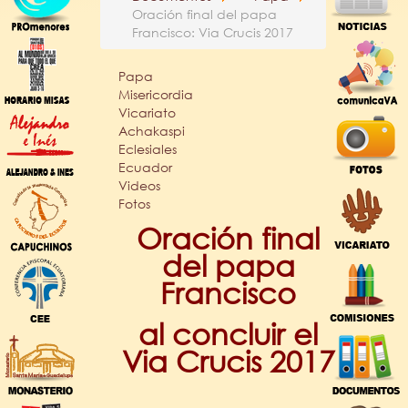
Oración final del papa
Francisco: Via Crucis 2017
Papa
Misericordia
Vicariato
Achakaspi
Eclesiales
Ecuador
Videos
Fotos
Oración final
del papa
Francisco
al concluir el
Via Crucis 2017