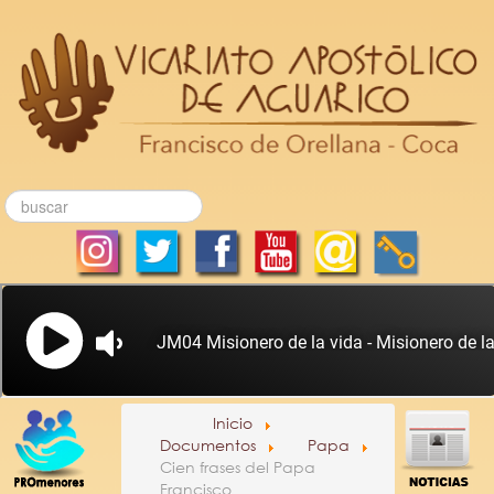
Inicio
Documentos
Papa
Cien frases del Papa
Francisco