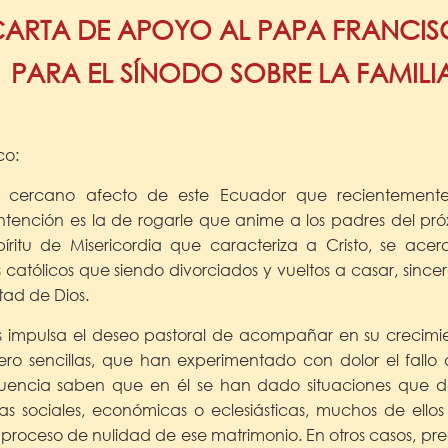
ARTA DE APOYO AL PAPA FRANCI
PARA EL SÍNODO SOBRE LA FAMILI
co:
el cercano afecto de este Ecuador que recientement
ntención es la de rogarle que anime a los padres del pr
íritu de Misericordia que caracteriza a Cristo, se ac
s católicos que siendo divorciados y vueltos a casar, sinc
tad de Dios.
s impulsa el deseo pastoral de acompañar en su crecimien
ero sencillas, que han experimentado con dolor el fallo
ecuencia saben que en él se han dado situaciones que de
as sociales, económicas o eclesiásticas, muchos de ello
 proceso de nulidad de ese matrimonio. En otros casos, pr