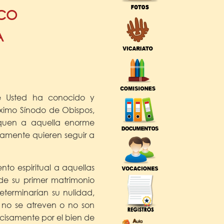
SCO
A
e Usted ha conocido y
óximo Sínodo de Obispos,
erquen a aquella enorme
eramente quieren seguir a
to espiritual a aquellas
 de su primer matrimonio
terminarían su nulidad,
s no se atreven o no son
ecisamente por el bien de