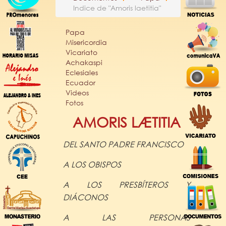
Indice de "Amoris laetitia"
Papa
Misericordia
Vicariato
Achakaspi
Eclesiales
Ecuador
Videos
Fotos
AMORIS LÆTITIA
DEL SANTO PADRE
FRANCISCO
A LOS OBISPOS
A LOS PRESBÍTEROS Y
DIÁCONOS
A LAS PERSONAS