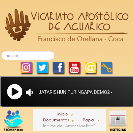
Inicio
Documentos
Papa
Indice de "Amoris laetitia"