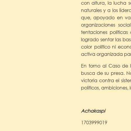
con altura, la lucha s
naturales y a los lide
que, apoyado en valor
organizaciones soci
tentaciones política
logrado sentar las ba
color político ni eco
activa organizada par
En torno al Caso de l
busca de su presa. No
victoria contra el si
políticos, ambiciones, 
Achakaspi
1703999019