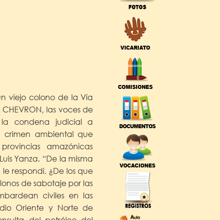
n viejo colono de la Vía
s. CHEVRON, las voces de
e la condena judicial a
 crimen ambiental que
 provincias amazónicas
Luis Yanza. “De la misma
le respondí. ¿De los que
onos de sabotaje por las
mbardean civiles en las
edio Oriente y Norte de
onsulta del petróleo del