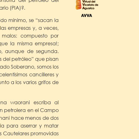
rio (PIA)?.
eldo mínimo, se “sacan la
las empresas y, a veces,
 malos: compuesto por
s que la misma empresa!;
no, aunque de segunda.
s del petróleo” que pisan
tado Soberano, somos los
elentísimos cancilleres y
to a los varios grifos de
na waorani escriba al
ón petrolera en el Campo
menani hace menos de dos
ia para aserrar y matar
as Cautelares promovidas