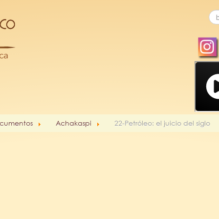
cumentos
Achakaspi
22-Petróleo: el juicio del siglo