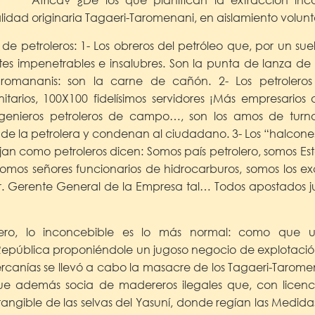
nalidad originaria Tagaeri-Taromenani, en aislamiento volunta
 de petroleros: 1- Los obreros del petróleo que, por un su
s impenetrables e insalubres. Son la punta de lanza de 
omananis: son la carne de cañón. 2- Los petroleros
itarios, 100X100 fidelísimos servidores ¡Más empresario
ngenieros petroleros de campo…, son los amos de tur
r de la petrolera y condenan al ciudadano. 3- Los “halcone
jan como petroleros dicen: Somos país petrolero, somos Es
somos señores funcionarios de hidrocarburos, somos los exc
r. Gerente General de la Empresa tal… Todos apostados jun
ero, lo inconcebible es lo más normal: como que u
 República proponiéndole un jugoso negocio de explotaci
ercanías se llevó a cabo la masacre de los Tagaeri-Taro
ue además socia de madereros ilegales que, con licenc
tangible de las selvas del Yasuní, donde regían las Medid