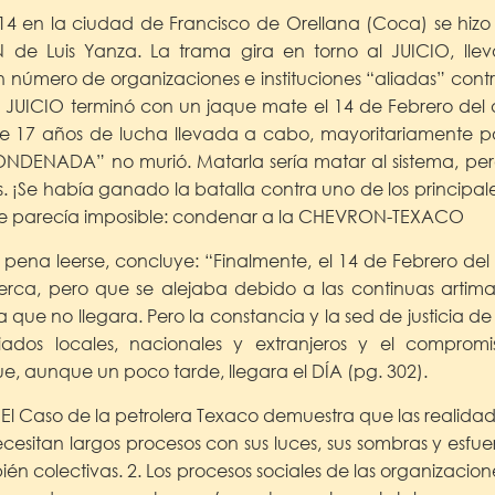
014 en la ciudad de Francisco de Orellana (Coca) se hizo 
de Luis Yanza. La trama gira en torno al JUICIO, lle
número de organizaciones e instituciones “aliadas” cont
UICIO terminó con un jaque mate el 14 de Febrero del a
e 17 años de lucha llevada a cabo, mayoritariamente p
ONDENADA” no murió. Matarla sería matar al sistema, pero
. ¡Se había ganado la batalla contra uno de los principale
ue parecía imposible: condenar a la CHEVRON-TEXACO
a pena leerse, concluye: “Finalmente, el 14 de Febrero del
erca, pero que se alejaba debido a las continuas artima
 que no llegara. Pero la constancia y la sed de justicia d
ados locales, nacionales y extranjeros y el compromi
e, aunque un poco tarde, llegara el DÍA (pg. 302).
. El Caso de la petrolera Texaco demuestra que las realidad
cesitan largos procesos con sus luces, sus sombras y esfue
bién colectivas. 2. Los procesos sociales de las organizacio