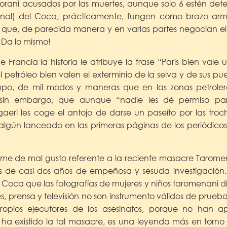
orani acusados por las muertes, aunque solo 6 estén det
ional) del Coca, prácticamente, fungen como brazo ar
 que, de parecida manera y en varias partes negocian el pe
 ¡Da lo mismo!
e Francia la historia le atribuye la frase “París bien vale
 petróleo bien valen el exterminio de la selva y de sus puebl
mpo, de mil modos y maneras que en las zonas petrole
, sin embargo, que aunque “nadie les dé permiso pa
agaeri les coge el antojo de darse un paseíto por las tro
algún lanceado en las primeras páginas de los periódicos
sme de mal gusto referente a la reciente masacre Taromen
ués de casi dos años de empeñosa y sesuda investigación
l Coca que las fotografías de mujeres y niños taromenani 
les, prensa y televisión no son instrumento válidos de prue
ropios ejecutores de los asesinatos, porque no han a
 ha existido la tal masacre, es una leyenda más en torno 