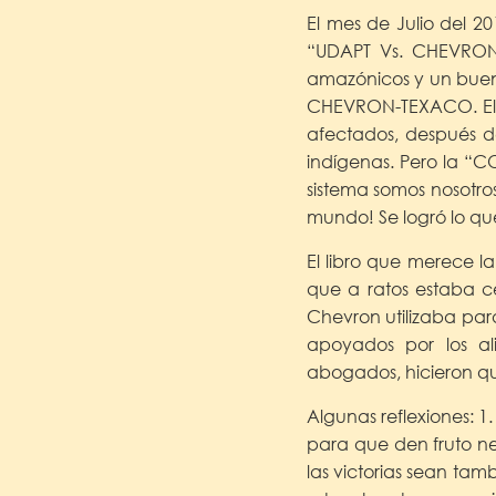
El mes de Julio del 2
“UDAPT Vs. CHEVRON 
amazónicos y un buen 
CHEVRON-TEXACO. El J
afectados, después d
indígenas. Pero la “C
sistema somos nosotros
mundo! Se logró lo q
El libro que merece l
que a ratos estaba c
Chevron utilizaba para
apoyados por los ali
abogados, hicieron qu
Algunas reflexiones: 1
para que den fruto ne
las victorias sean tam