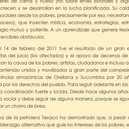
res de carne y hueso (no sobre entes estatales y organ
crecen y se desarrollan en la lucha planificada. Su cald
s sociales desde los pobres, precisamente por eso, necesita
ceso), que inyecten mística, economía, estrategias, est
agio mutuo y potente. A un aprendizaje que genere tes
vencibles obstáculos.
 14 de febrero del 2011 fue el resultado de un gran es
stas del juicio (los afectados) y el apoyo de decenas de 
 con la causa de los pobres, artistas, ciudadanos e incluso a
antenido unidos y movilizados a gran parte del campe
vincias amazónicas de Orellana y Sucumbíos por 20 año
a por los derechos del pueblo. Para seguir adelante en las 
a coordinación fuerte y lúcida. Desde hace algunos años
ia social y debe seguir de alguna manera, porque se sigu
or un chorro de brea.
a de la petrolera Texaco ha demostrado que, a pesar de
 liderazgo alternativo que guíe los intereses de los pobres,