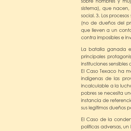
sobre hombres y muje
sistema), que nacen, 
social. 3. Los proceso
(no de dueños del pro
que lleven a un cont
contra imposibles e in
La batalla ganada el
principales protagoni
instituciones sensibles
El Caso Texaco ha m
indígenas de las pro
incalculable a la luch
pobres se necesita un
instancia de referenc
sus legítimos dueños p
El Caso de la conden
políticas adversas, un