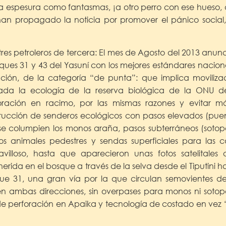
a espesura como fantasmas, ¡a otro perro con ese hueso, d
han propagado la noticia por promover el pánico social
stres petroleros de tercera: El mes de Agosto del 2013 anun
oques 31 y 43 del Yasuní con los mejores estándares nacion
ación, de la categoría “de punta”: que implica moviliza
cada la ecología de la reserva biológica de la ONU d
ración en racimo, por las mismas razones y evitar má
rucción de senderos ecológicos con pasos elevados (puen
se columpien los monos araña, pasos subterráneos (sotop
ros animales pedestres y sendas superficiales para las c
avilloso, hasta que aparecieron unas fotos satelitales
erida en el bosque a través de la selva desde el Tiputini h
que 31, una gran vía por la que circulan semovientes de
) en ambas direcciones, sin overpases para monos ni sotop
e perforación en Apaika y tecnología de costado en vez “