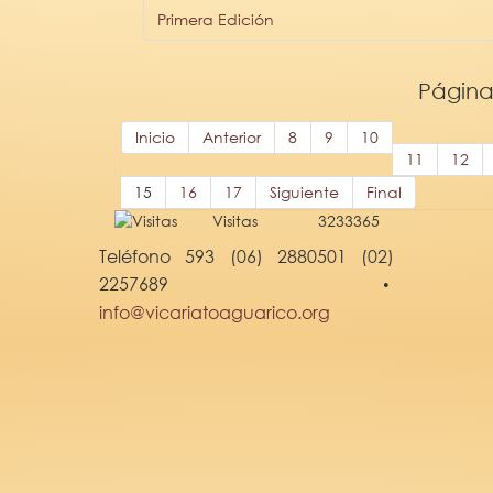
Primera Edición
Página
Inicio
Anterior
8
9
10
11
12
15
16
17
Siguiente
Final
Visitas
3233365
Teléfono 593 (06) 2880501 (02)
2257689
•
info@vicariatoaguarico.org