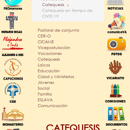
Catequesis
Catequesis en tiempo de
CIVID 19
Pastoral de conjunto
CER-O
CICAME
Vicepostulación
Vocaciones
Catequesis
Laicos
Educación
Cdad y Ministerios
Jóvenes
Social
Familia
ESLAVA
Comunicación
CATEQUESIS