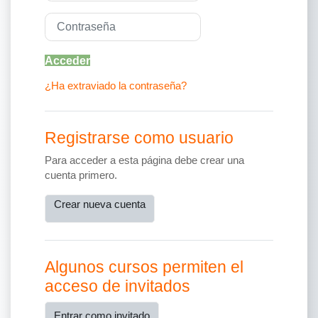
Contraseña
Acceder
¿Ha extraviado la contraseña?
Registrarse como usuario
Para acceder a esta página debe crear una
cuenta primero.
Crear nueva cuenta
Algunos cursos permiten el
acceso de invitados
Entrar como invitado